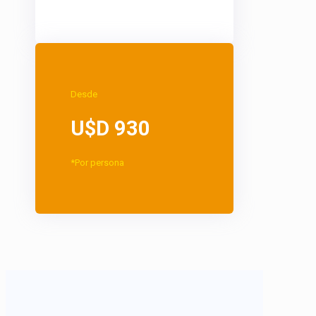
Desde
U$D 930
*Por persona